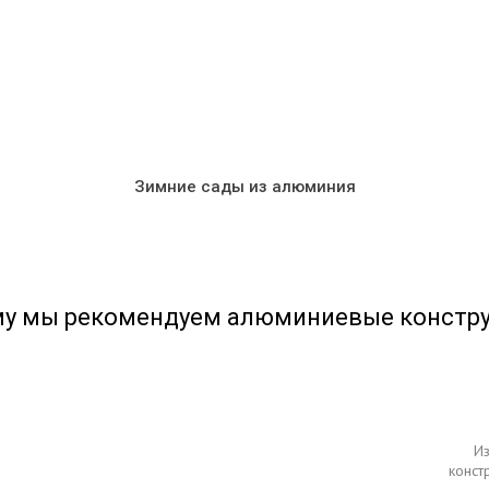
Зимние сады из алюминия
у мы рекомендуем алюминиевые констр
з
И
конст