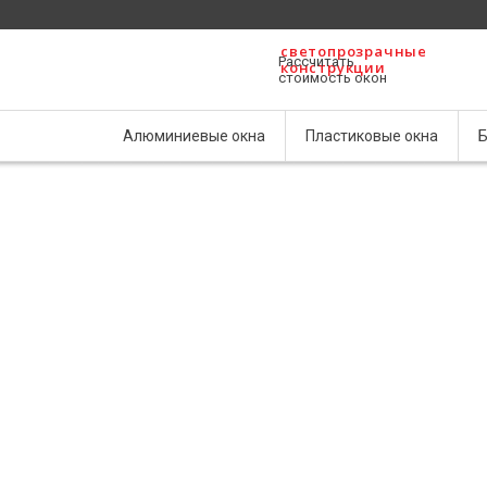
светопрозрачные
Рассчитать
конструкции
стоимость окон
Алюминиевые окна
Пластиковые окна
Б